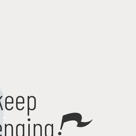
 keep
enging