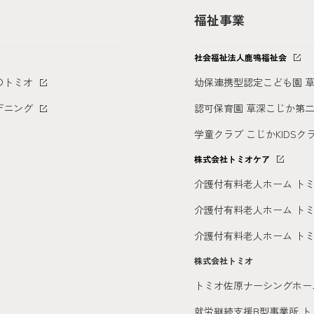
福祉事業
社会福祉法人鹿鳴福祉会
のトミオ
幼保連携型認定こども園 
デニング
認可保育園 草深こじか第
学童クラブ こじかKIDSク
株式会社トミオケア
介護付有料老人ホーム
トミ
介護付有料老人ホーム
ト
介護付有料老人ホーム
ト
株式会社トミオ
トミオ佐原ナーシングホー
就労継続支援B型事業所 