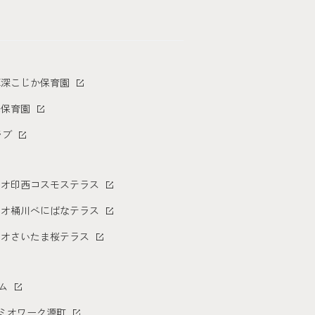
草深こじか保育園
二保育園
ラブ
オ印西コスモステラス
ミオ桶川べにばなテラス
ミオさいたま桜テラス
ム
トミオワーク源町