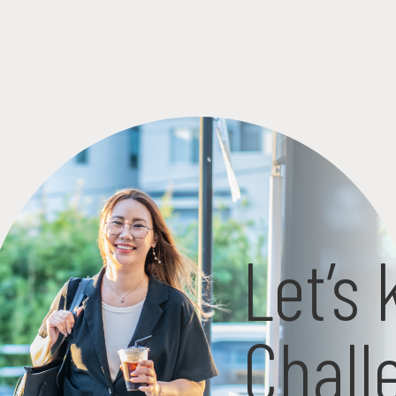
Let’s
Chall