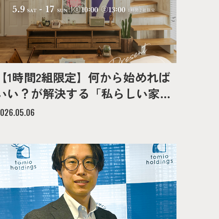
【1時間2組限定】何から始めれば
いい？が解決する「私らしい家づ
くり」ワークショップ-tomioの家-
026.05.06